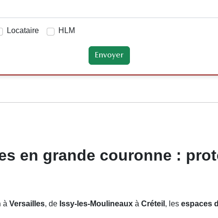
Locataire
HLM
s en grande couronne : prote
n
à
Versailles
, de
Issy-les-Moulineaux
à
Créteil
, les
espaces d