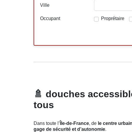
Ville
Occupant
Proprétaire
🚿
douches accessible
tous
Dans toute l’
Île-de-France
, de
le centre urbai
gage de sécurité et d’autonomie
.