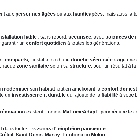
ent aux
personnes âgées
ou aux
handicapées
, mais aussi à t
nstallation fiable
: sans rebord,
sécurisée
, avec
poignées de 
 garantir un
confort quotidien
à toutes les générations.
ent
compacts
, l’installation d’une
douche sécurisée
exige une
chaque
zone sanitaire
selon sa
structure
, pour un résultat à la
si
moderniser
son
habitat
tout en améliorant la
confort domest
nte un
investissement durable
qui ajoute de la
fiabilité
à votre 
 rénovation
existent, comme
MaPrimeAdapt’
, pour réduire le 
t dans toutes les
zones
d’
périphérie parisienne
:
Créteil
,
Saint-Denis
,
Massy
,
Pontoise
ou
Melun
.