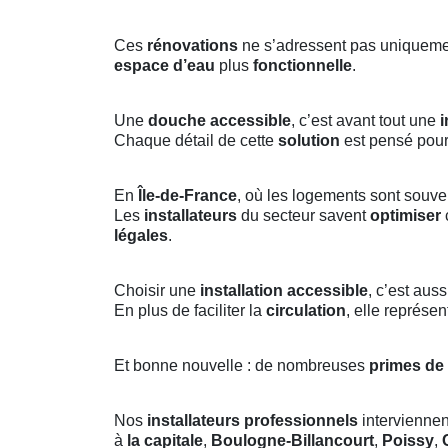
Ces
rénovations
ne s’adressent pas uniquem
espace d’eau
plus
fonctionnelle
.
Une
douche accessible
, c’est avant tout une
i
Chaque détail de cette
solution
est pensé pour
En
Île-de-France
, où les logements sont souv
Les
installateurs
du secteur savent
optimiser
légales
.
Choisir une
installation accessible
, c’est aus
En plus de faciliter la
circulation
, elle représe
Et bonne nouvelle : de nombreuses
primes de
Nos
installateurs professionnels
interviennen
à
la capitale
,
Boulogne-Billancourt
,
Poissy
,