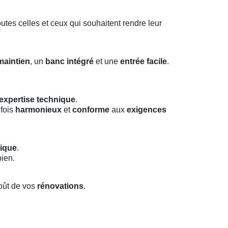
outes celles et ceux qui souhaitent rendre leur
maintien
, un
banc intégré
et une
entrée facile
.
expertise technique
.
 fois
harmonieux
et
conforme
aux
exigences
ique
.
bien.
coût de vos
rénovations
.