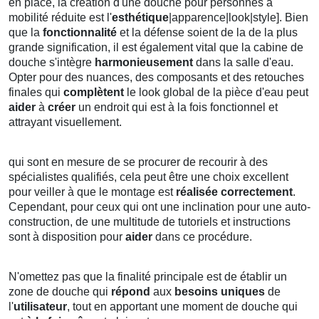
en place, la création d'une douche pour personnes à
mobilité réduite est l'
esthétique
|apparence|look|style]. Bien
que la
fonctionnalité
et la défense soient de la de la plus
grande signification, il est également vital que la cabine de
douche s'intègre
harmonieusement
dans la salle d'eau.
Opter pour des nuances, des composants et des retouches
finales qui
complètent
le look global de la pièce d'eau peut
aider
à
créer
un endroit qui est à la fois fonctionnel et
attrayant visuellement.
qui sont en mesure de se procurer de recourir à des
spécialistes qualifiés, cela peut être une choix excellent
pour veiller à que le montage est
réalisée correctement
.
Cependant, pour ceux qui ont une inclination pour une auto-
construction, de une multitude de tutoriels et instructions
sont à disposition pour
aider
dans ce procédure.
N'omettez pas que la finalité principale est de établir un
zone de douche qui
répond
aux
besoins uniques
de
l'
utilisateur
, tout en apportant une moment de douche qui