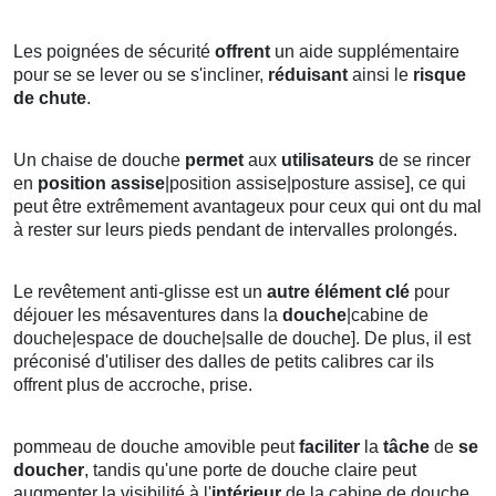
Les poignées de sécurité
offrent
un aide supplémentaire
pour se se lever ou se s'incliner,
réduisant
ainsi le
risque
de chute
.
Un chaise de douche
permet
aux
utilisateurs
de se rincer
en
position
assise
|position assise|posture assise], ce qui
peut être extrêmement avantageux pour ceux qui ont du mal
à rester sur leurs pieds pendant de intervalles prolongés.
Le revêtement anti-glisse est un
autre élément clé
pour
déjouer les mésaventures dans la
douche
|cabine de
douche|espace de douche|salle de douche]. De plus, il est
préconisé d'utiliser des dalles de petits calibres car ils
offrent plus de accroche, prise.
pommeau de douche amovible peut
faciliter
la
tâche
de
se
doucher
, tandis qu'une porte de douche claire peut
augmenter la visibilité à l'
intérieur
de la cabine de douche.