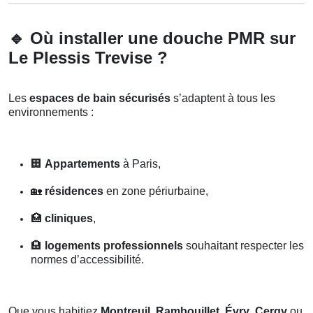
🔹
Où installer une douche PMR sur
Le Plessis Trevise ?
Les
espaces de bain sécurisés
s’adaptent à tous les
environnements :
🏢
Appartements
à Paris,
🏡
résidences
en zone périurbaine,
🏥
cliniques
,
🏨
logements professionnels
souhaitant respecter les
normes d’accessibilité.
Que vous habitiez
Montreuil
,
Rambouillet
,
Évry
,
Cergy
ou