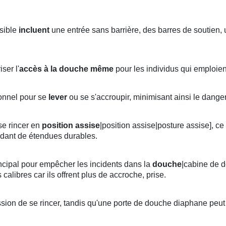
sible
incluent
une entrée sans barrière, des barres de soutien,
ser l'
accès à la douche
même
pour les individus qui emploien
ionnel pour se
lever
ou se s'accroupir, minimisant ainsi le dange
e rincer en
position
assise
|position assise|posture assise], c
endant de étendues durables.
incipal pour empêcher les incidents dans la
douche
|cabine de 
s calibres car ils offrent plus de accroche, prise.
ssion de se rincer, tandis qu'une porte de douche diaphane peu