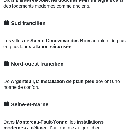
Dans
Mantes-la-Jolie
, les
douches PMR
s’intègrent dans
des logements modernes comme anciens.
🏙️
Sud francilien
Les villes de
Sainte-Geneviève-des-Bois
adoptent de plus
en plus la
installation sécurisée
.
🏙️
Nord-ouest francilien
De
Argenteuil
, la
installation de plain-pied
devient une
norme de confort.
🏙️
Seine-et-Marne
Dans
Montereau-Fault-Yonne
, les
installations
modernes
améliorent l’autonomie au quotidien.