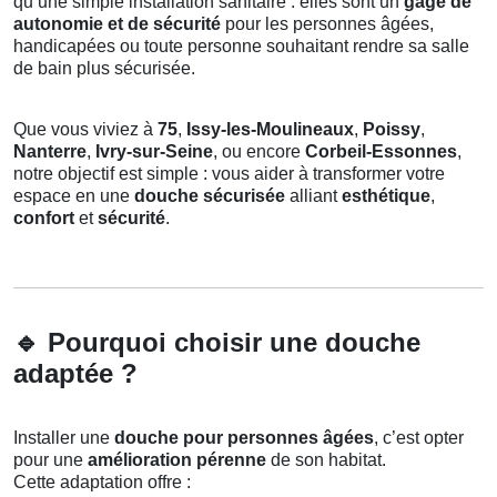
qu’une simple installation sanitaire : elles sont un
gage de
autonomie et de sécurité
pour les personnes âgées,
handicapées ou toute personne souhaitant rendre sa salle
de bain plus sécurisée.
Que vous viviez à
75
,
Issy-les-Moulineaux
,
Poissy
,
Nanterre
,
Ivry-sur-Seine
, ou encore
Corbeil-Essonnes
,
notre objectif est simple : vous aider à transformer votre
espace en une
douche sécurisée
alliant
esthétique
,
confort
et
sécurité
.
🔹
Pourquoi choisir une douche
adaptée ?
Installer une
douche pour personnes âgées
, c’est opter
pour une
amélioration pérenne
de son habitat.
Cette adaptation offre :