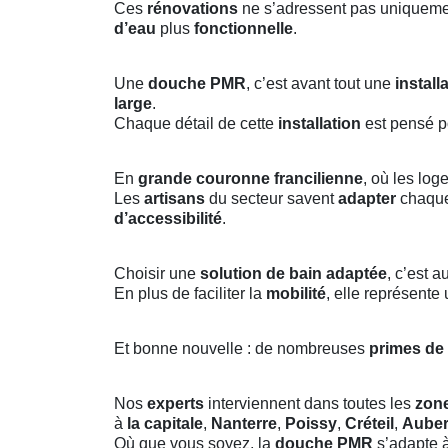
Ces
rénovations
ne s’adressent pas uniquem
d’eau
plus
fonctionnelle
.
Une
douche PMR
, c’est avant tout une
install
large
.
Chaque détail de cette
installation
est pensé p
En
grande couronne francilienne
, où les lo
Les
artisans
du secteur savent
adapter
chaqu
d’accessibilité
.
Choisir une
solution de bain adaptée
, c’est a
En plus de faciliter la
mobilité
, elle représente
Et bonne nouvelle : de nombreuses
primes de
Nos
experts
interviennent dans toutes les
zon
à
la capitale
,
Nanterre
,
Poissy
,
Créteil
,
Auberv
Où que vous soyez, la
douche PMR
s’adapte à