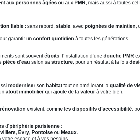
ent aux
personnes âgées
ou aux
PMR
, mais aussi à toutes cel
ation fiable
: sans rebord,
stable
, avec
poignées de maintien
,
our garantir un
confort quotidien
à toutes les générations.
gements sont souvent
étroits
, l’installation d’une
douche PMR
ex
e
pièce d’eau
selon sa
structure
, pour un résultat à la fois
des
ussi
moderniser
son
habitat
tout en améliorant la
qualité de vi
 un
atout immobilier
qui ajoute de la
valeur
à votre bien.
 rénovation
existent, comme
les dispositifs d’accessibilité
, p
es
d’
périphérie parisienne
:
illiers
,
Évry
,
Pontoise
ou
Meaux
.
 votre espace et à vos besoins.