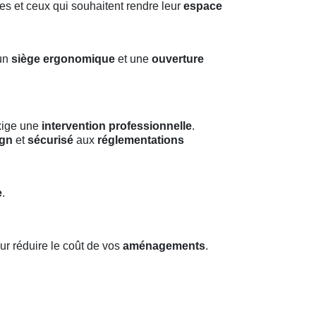
les et ceux qui souhaitent rendre leur
espace
 un
siège ergonomique
et une
ouverture
ige une
intervention professionnelle
.
ign
et
sécurisé
aux
réglementations
e
.
our réduire le coût de vos
aménagements
.