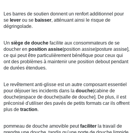
Les barres de soutien donnent un renfort additionnel pour
se
lever
ou se
baisser
, atténuant ainsi le risque de
dégringolade.
Un
siège de douche
facilite aux consommateurs de se
doucher en
position
assise
|position assise|posture assise],
ce qui peut être particulièrement bénéfique pour ceux qui
ont des problèmes à maintenir une position debout pendant
de durées étendues.
Le revêtement anti-glisse est un autre composant essentiel
pour déjouer les incidents dans la
douche
|cabine de
douche|espace de douche|salle de douche]. De plus, il est
préconisé d'utiliser des pavés de petits formats car ils offrent
plus de
traction
.
pommeau de douche amovible peut
faciliter
la travail de
prendre une douche, tandis qu'une porte de douche limpide