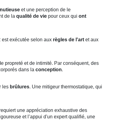
inutieuse
et une perception de le
nt de la
qualité de vie
pour ceux qui
ont
R
est exécutée selon aux
règles de l'art
et aux
e propreté et de intimité. Par conséquent, des
ncorporés dans la
conception
.
r les
brûlures
. Une mitigeur thermostatique, qui
 requiert une appréciation exhaustive des
ureuse et l’appui d'un expert qualifié, une