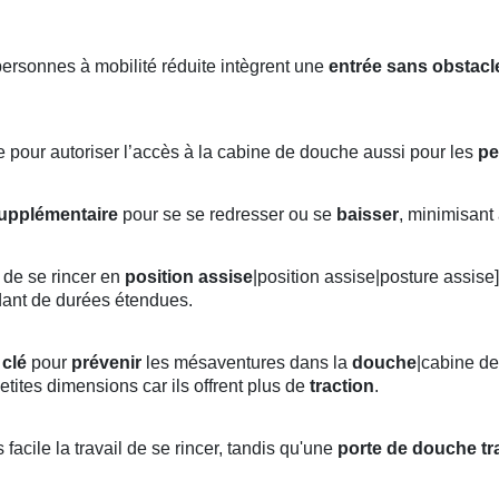
ersonnes à mobilité réduite intègrent une
entrée sans obstacl
e pour autoriser l’accès à la cabine de douche aussi pour les
pe
supplémentaire
pour se se redresser ou se
baisser
, minimisant
 de se rincer en
position
assise
|position assise|posture assise]
ant de durées étendues.
 clé
pour
prévenir
les mésaventures dans la
douche
|cabine d
 petites dimensions car ils offrent plus de
traction
.
cile la travail de se rincer, tandis qu'une
porte de douche t