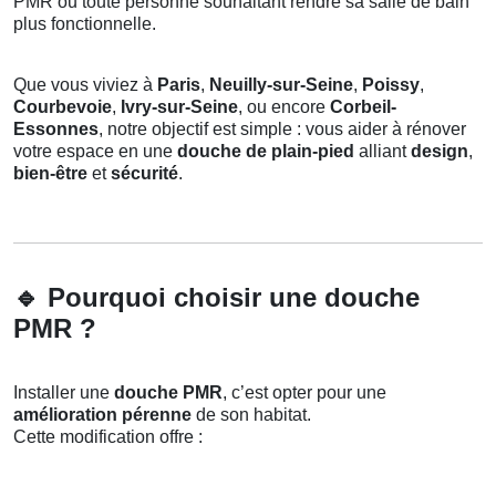
PMR ou toute personne souhaitant rendre sa salle de bain
plus fonctionnelle.
Que vous viviez à
Paris
,
Neuilly-sur-Seine
,
Poissy
,
Courbevoie
,
Ivry-sur-Seine
, ou encore
Corbeil-
Essonnes
, notre objectif est simple : vous aider à rénover
votre espace en une
douche de plain-pied
alliant
design
,
bien-être
et
sécurité
.
🔹
Pourquoi choisir une douche
PMR ?
Installer une
douche PMR
, c’est opter pour une
amélioration pérenne
de son habitat.
Cette modification offre :