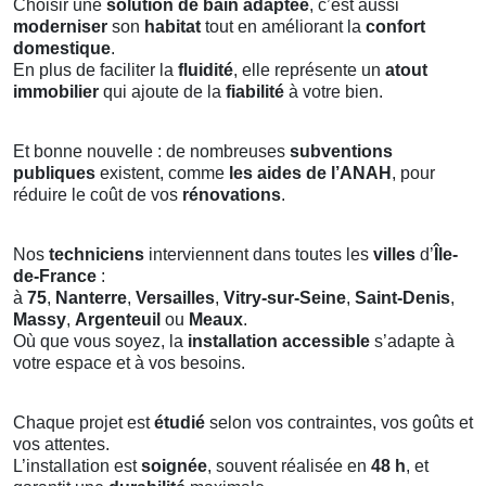
Choisir une
solution de bain adaptée
, c’est aussi
moderniser
son
habitat
tout en améliorant la
confort
domestique
.
En plus de faciliter la
fluidité
, elle représente un
atout
immobilier
qui ajoute de la
fiabilité
à votre bien.
Et bonne nouvelle : de nombreuses
subventions
publiques
existent, comme
les aides de l’ANAH
, pour
réduire le coût de vos
rénovations
.
Nos
techniciens
interviennent dans toutes les
villes
d’
Île-
de-France
:
à
75
,
Nanterre
,
Versailles
,
Vitry-sur-Seine
,
Saint-Denis
,
Massy
,
Argenteuil
ou
Meaux
.
Où que vous soyez, la
installation accessible
s’adapte à
votre espace et à vos besoins.
Chaque projet est
étudié
selon vos contraintes, vos goûts et
vos attentes.
L’installation est
soignée
, souvent réalisée en
48 h
, et