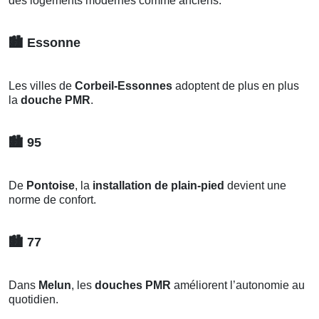
des logements modernes comme anciens.
🏙️
Essonne
Les villes de
Corbeil-Essonnes
adoptent de plus en plus
la
douche PMR
.
🏙️
95
De
Pontoise
, la
installation de plain-pied
devient une
norme de confort.
🏙️
77
Dans
Melun
, les
douches PMR
améliorent l’autonomie au
quotidien.