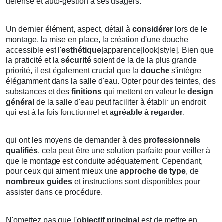
défense et auto-gestion à ses usagers.
Un dernier élément, aspect, détail à
considérer
lors de le
montage, la mise en place, la création d'une douche
accessible est l'
esthétique
|apparence|look|style]. Bien que
la praticité et la
sécurité
soient de la de la plus grande
priorité, il est également crucial que la
douche
s'intègre
élégamment dans la salle d'eau. Opter pour des teintes, des
substances et des
finitions
qui mettent en valeur le
design
général
de la salle d'eau peut faciliter à établir un endroit
qui est à la fois fonctionnel et
agréable à regarder
.
qui ont les moyens de demander à des
professionnels
qualifiés
, cela peut être une solution parfaite pour veiller à
que le montage est conduite adéquatement. Cependant,
pour ceux qui aiment mieux une
approche de type
, de
nombreux guides
et instructions sont disponibles pour
assister dans ce procédure.
N'omettez pas que l'
objectif principal
est de mettre en