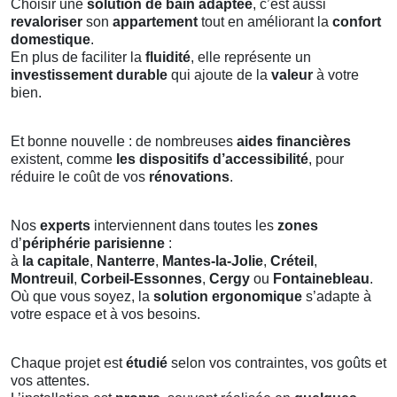
Choisir une
solution de bain adaptée
, c’est aussi
revaloriser
son
appartement
tout en améliorant la
confort
domestique
.
En plus de faciliter la
fluidité
, elle représente un
investissement durable
qui ajoute de la
valeur
à votre
bien.
Et bonne nouvelle : de nombreuses
aides financières
existent, comme
les dispositifs d’accessibilité
, pour
réduire le coût de vos
rénovations
.
Nos
experts
interviennent dans toutes les
zones
d’
périphérie parisienne
:
à
la capitale
,
Nanterre
,
Mantes-la-Jolie
,
Créteil
,
Montreuil
,
Corbeil-Essonnes
,
Cergy
ou
Fontainebleau
.
Où que vous soyez, la
solution ergonomique
s’adapte à
votre espace et à vos besoins.
Chaque projet est
étudié
selon vos contraintes, vos goûts et
vos attentes.