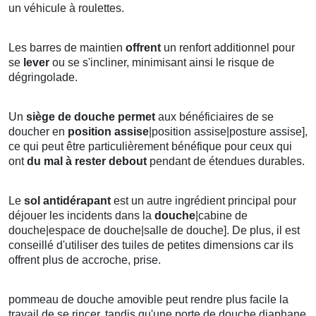
un véhicule à roulettes.
Les barres de maintien
offrent
un renfort additionnel pour
se
lever
ou se s'incliner, minimisant ainsi le risque de
dégringolade.
Un
siège de douche
permet
aux bénéficiaires de se
doucher en
position
assise
|position assise|posture assise],
ce qui peut être particulièrement bénéfique pour ceux qui
ont
du mal à rester debout
pendant de étendues durables.
Le
sol antidérapant
est un autre ingrédient principal pour
déjouer les incidents dans la
douche
|cabine de
douche|espace de douche|salle de douche]. De plus, il est
conseillé d'utiliser des tuiles de petites dimensions car ils
offrent plus de accroche, prise.
pommeau de douche amovible peut rendre plus facile la
travail de se rincer, tandis qu'une porte de douche diaphane