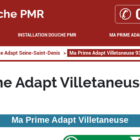
✆ 
che PMR
INSTALLATION DOUCHE PMR
MA PRIME ADA
e Adapt Seine-Saint-Denis
>
Ma Prime Adapt Villetaneuse 9
e Adapt Villetaneu
Ma Prime Adapt Villetaneuse