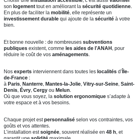
Choisir une
installation accessible
, c’est aussi
valoriser
son
logement
tout en améliorant la
sécurité quotidienne
.
En plus de faciliter la
mobilité
, elle représente un
investissement durable
qui ajoute de la
sécurité
à votre
bien.
Et bonne nouvelle : de nombreuses
subventions
publiques
existent, comme
les aides de l’ANAH
, pour
réduire le coût de vos
aménagements
.
Nos
experts
interviennent dans toutes les
localités
d’
Île-
de-France
:
à
Paris
,
Nanterre
,
Mantes-la-Jolie
,
Vitry-sur-Seine
,
Saint-
Denis
,
Évry
,
Cergy
ou
Melun
.
Où que vous soyez, la
solution ergonomique
s’adapte à
votre espace et à vos besoins.
Chaque projet est
personnalisé
selon vos contraintes, vos
goûts et vos attentes.
L’installation est
soignée
, souvent réalisée en
48 h
, et
garantit une
solidité
maximale.