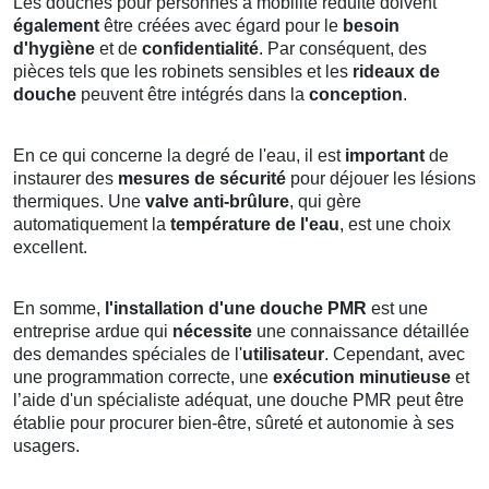
Les douches pour personnes à mobilité réduite doivent
également
être créées avec égard pour le
besoin
d'hygiène
et de
confidentialité
. Par conséquent, des
pièces tels que les robinets sensibles et les
rideaux de
douche
peuvent être intégrés dans la
conception
.
En ce qui concerne la degré de l'eau, il est
important
de
instaurer des
mesures de sécurité
pour déjouer les lésions
thermiques. Une
valve anti-brûlure
, qui gère
automatiquement la
température de l'eau
, est une choix
excellent.
En somme,
l'installation d'une douche PMR
est une
entreprise ardue qui
nécessite
une connaissance détaillée
des demandes spéciales de l'
utilisateur
. Cependant, avec
une programmation correcte, une
exécution minutieuse
et
l’aide d'un spécialiste adéquat, une douche PMR peut être
établie pour procurer bien-être, sûreté et autonomie à ses
usagers.