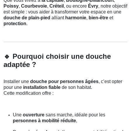
Que vous viviez à
la capitale
,
Boulogne-Billancourt
,
Poissy
,
Courbevoie
,
Créteil
, ou encore
Évry
, notre objectif
est simple : vous aider à transformer votre espace en une
douche de plain-pied
alliant
harmonie
,
bien-être
et
protection
.
🔹
Pourquoi choisir une douche
adaptée ?
Installer une
douche pour personnes âgées
, c’est opter
pour une
installation fiable
de son habitat.
Cette modification offre :
Une
ouverture
sans marche, idéale pour les
personnes à mobilité réduite
,