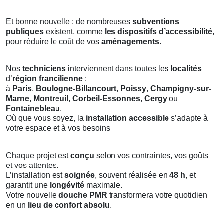
Et bonne nouvelle : de nombreuses
subventions
publiques
existent, comme
les dispositifs d’accessibilité
,
pour réduire le coût de vos
aménagements
.
Nos
techniciens
interviennent dans toutes les
localités
d’
région francilienne
:
à
Paris
,
Boulogne-Billancourt
,
Poissy
,
Champigny-sur-
Marne
,
Montreuil
,
Corbeil-Essonnes
,
Cergy
ou
Fontainebleau
.
Où que vous soyez, la
installation accessible
s’adapte à
votre espace et à vos besoins.
Chaque projet est
conçu
selon vos contraintes, vos goûts
et vos attentes.
L’installation est
soignée
, souvent réalisée en
48 h
, et
garantit une
longévité
maximale.
Votre nouvelle
douche PMR
transformera votre quotidien
en un
lieu de confort absolu
.