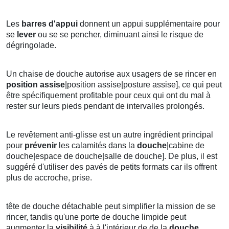
Les
barres d'appui
donnent un appui supplémentaire pour
se
lever
ou se se pencher, diminuant ainsi le risque de
dégringolade.
Un chaise de douche autorise aux usagers de se rincer en
position
assise
|position assise|posture assise], ce qui peut
être spécifiquement profitable pour ceux qui ont du mal à
rester sur leurs pieds pendant de intervalles prolongés.
Le revêtement anti-glisse est un autre ingrédient principal
pour
prévenir
les calamités dans la
douche
|cabine de
douche|espace de douche|salle de douche]. De plus, il est
suggéré d'utiliser des pavés de petits formats car ils offrent
plus de accroche, prise.
tête de douche détachable peut simplifier la mission de se
rincer, tandis qu'une porte de douche limpide peut
augmenter la
visibilité
à à l'intérieur de de la
douche
.