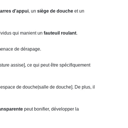
arres d'appui
, un
siège de douche
et un
dividus qui manient un
fauteuil roulant
.
 menace de dérapage.
sture assise], ce qui peut être spécifiquement
espace de douche|salle de douche]. De plus, il
ansparente
peut bonifier, développer la