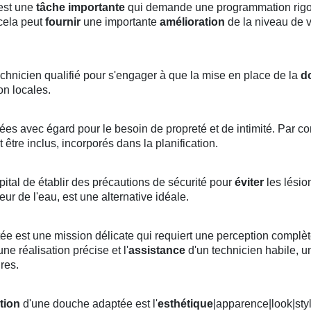
 est une
tâche importante
qui demande une programmation rigour
 cela peut
fournir
une importante
amélioration
de la niveau de v
technicien qualifié pour s'engager à que la mise en place de la
d
on locales.
ées avec égard pour le besoin de propreté et de intimité. Par c
être inclus, incorporés dans la planification.
apital de établir des précautions de sécurité pour
éviter
les lésio
r de l'eau, est une alternative idéale.
tée est une mission délicate qui requiert une perception complè
e réalisation précise et l'
assistance
d'un technicien habile, 
ires.
ation
d'une douche adaptée est l'
esthétique
|apparence|look|styl