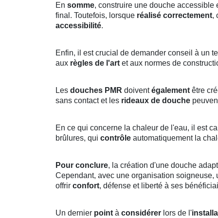
En
somme
, construire une douche accessible
final. Toutefois, lorsque
réalisé
correctement
,
accessibilité
.
Enfin, il est crucial de demander conseil à un 
aux
règles de l'art
et aux normes de constructi
Les
douches PMR
doivent
également
être cré
sans contact et les
rideaux de douche
peuvent 
En ce qui concerne la chaleur de l'eau, il est c
brûlures, qui
contrôle
automatiquement la chaleu
Pour conclure
, la création d'une douche adap
Cependant, avec une organisation soigneuse, un
offrir
confort
, défense et liberté à ses bénéficia
Un dernier
point
à
considérer
lors de l'
install