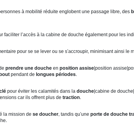
ersonnes à mobilité réduite englobent une passage libre, des
b
r faciliter l’accès à la cabine de douche également pour les in
ntaire pour se se lever ou se s'accroupir, minimisant ainsi le
 de
prendre une douche
en
position
assise
|position assise|po
ebout
pendant de
longues périodes
.
clé
pour éviter les calamités dans la
douche
|cabine de douche|
mensions car ils offrent plus de
traction
.
sé la mission de
se doucher
, tandis qu'une
porte de douche tr
che.