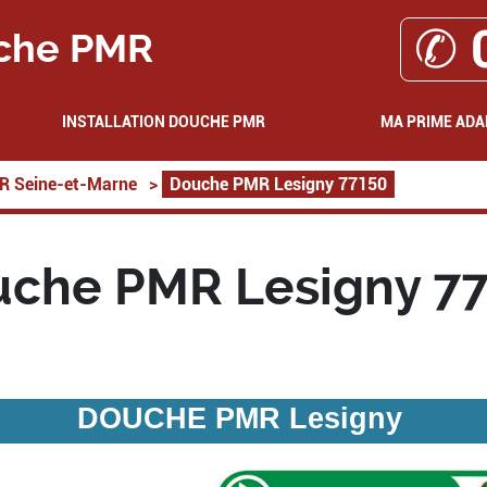
✆ 
che PMR
INSTALLATION DOUCHE PMR
MA PRIME ADA
R Seine-et-Marne
>
Douche PMR Lesigny 77150
che PMR Lesigny 7
DOUCHE PMR Lesigny