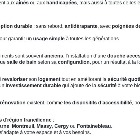
ent aux
aînés
ou aux
handicapées
, mais aussi à toutes celles 
ption durable
: sans rebord,
antidérapante
, avec
poignées de
our garantir un
usage simple
à toutes les générations.
gements sont souvent
anciens
, l’installation d’une
douche acces
que
salle de bain
selon sa
configuration
, pour un résultat à la 
si
revaloriser
son
logement
tout en améliorant la
sécurité quot
 un
investissement durable
qui ajoute de la
sécurité
à votre bi
 rénovation
existent, comme
les dispositifs d’accessibilité
, p
s
d’
région francilienne
:
arne
,
Montreuil
,
Massy
,
Cergy
ou
Fontainebleau
.
s’adapte à votre espace et à vos besoins.