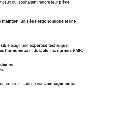
et ceux qui souhaitent rendre leur
pièce
 maintien
, un
siège ergonomique
et une
sible
exige une
expertise technique
.
fois
harmonieux
et
durable
aux
normes PMR
.
idienne
.
en.
our réduire le coût de vos
aménagements
.