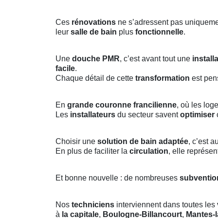
Ces
rénovations
ne s’adressent pas uniquem
leur
salle de bain
plus
fonctionnelle
.
Une
douche PMR
, c’est avant tout une
install
facile
.
Chaque détail de cette
transformation
est pen
En
grande couronne francilienne
, où les lo
Les
installateurs
du secteur savent
optimiser
Choisir une
solution de bain adaptée
, c’est a
En plus de faciliter la
circulation
, elle représe
Et bonne nouvelle : de nombreuses
subventio
Nos
techniciens
interviennent dans toutes les
à
la capitale
,
Boulogne-Billancourt
,
Mantes-l