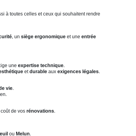
si à toutes celles et ceux qui souhaitent rendre
urité
, un
siège ergonomique
et une
entrée
ige une
expertise technique
.
esthétique
et
durable
aux
exigences légales
.
de vie
.
ien.
e coût de vos
rénovations
.
euil
ou
Melun
.