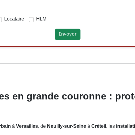
Locataire
HLM
s en grande couronne : protec
rbain
à
Versailles
, de
Neuilly-sur-Seine
à
Créteil
, les
installa