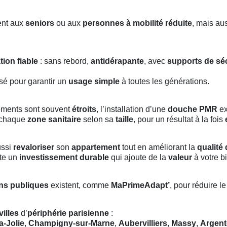
ent aux
seniors
ou aux
personnes à mobilité réduite
, mais aus
ation fiable
: sans rebord,
antidérapante
, avec
supports de séc
sé pour garantir un
usage simple
à toutes les générations.
gements sont souvent
étroits
, l’installation d’une
douche PMR
ex
chaque
zone sanitaire
selon sa
taille
, pour un résultat à la fois
ussi
revaloriser
son
appartement
tout en améliorant la
qualité 
nte un
investissement durable
qui ajoute de la
valeur
à votre b
ns publiques
existent, comme
MaPrimeAdapt’
, pour réduire l
villes
d’
périphérie parisienne
:
a-Jolie
,
Champigny-sur-Marne
,
Aubervilliers
,
Massy
,
Argent