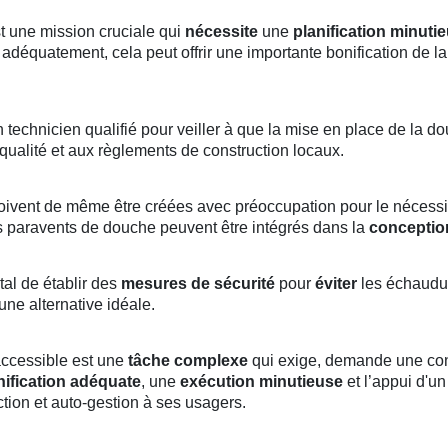
 une mission cruciale qui
nécessite
une
planification minuti
adéquatement, cela peut offrir une importante bonification de l
technicien qualifié pour veiller à que la mise en place de la do
ualité et aux règlements de construction locaux.
vent de même être créées avec préoccupation pour le nécessité 
es paravents de douche peuvent être intégrés dans la
conceptio
tal de établir des
mesures de sécurité
pour
éviter
les échaudur
 une alternative idéale.
accessible est une
tâche complexe
qui exige, demande une co
nification adéquate
, une
exécution minutieuse
et l’appui d'u
tion et auto-gestion à ses usagers.