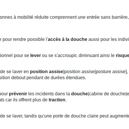
sonnes à mobilité réduite comprennent une entrée sans barrière,
 pour rendre possible l'
accès à la douche
aussi pour les indiv
tionnel pour se
lever
ou se s'accroupir, diminuant ainsi le
risqu
de se laver en
position
assise
|position assise|posture assise],
sition debout pendant de durées étendues.
pour
prévenir
les incidents dans la
douche
|cabine de douche|e
ts car ils offrent plus de
traction
.
 de se laver, tandis qu'une porte de douche claire peut augmenter 