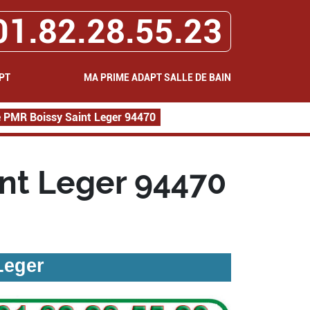
01.82.28.55.23
PT
MA PRIME ADAPT SALLE DE BAIN
e PMR Boissy Saint Leger 94470
int Leger 94470
Leger