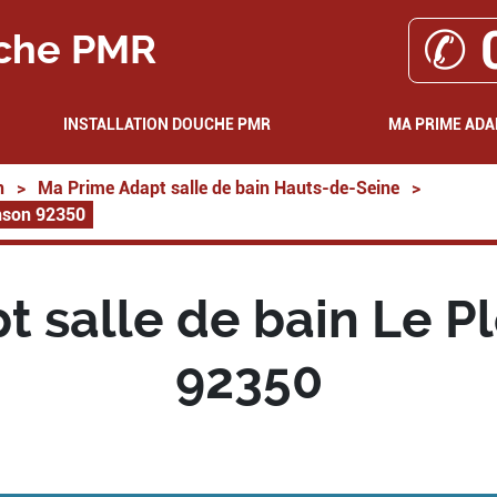
✆ 
che PMR
INSTALLATION DOUCHE PMR
MA PRIME ADA
n
>
Ma Prime Adapt salle de bain Hauts-de-Seine
>
inson 92350
 salle de bain Le P
92350