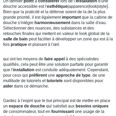
Un dernier
point
à
considérer
lors de l'
installation
d'une
douche accessible est l'
esthétique
|apparence|look|style].
Bien que la praticité et la défense soient de la de la plus
grande priorité, il est également
important
que la cabine de
douche s'intègre
harmonieusement
dans la salle d'eau.
Sélectionner des nuances, des substances et des
retouches finales qui mettent en valeur le look global de la
salle de bain
peut faciliter à développer un zone qui est à la
fois
pratique
et plaisant à l'œil.
qui ont les moyens de
faire appel
à des spécialistes
qualifiés, cela peut être une solution parfaite pour garantir
que l'
installation
est conduite adéquatement. Cependant,
pour ceux qui
préfèrent
une
approche de type
, de une
multitude de tutoriels et
tutoriels
sont disponibles pour
aider
dans ce démarche.
Gardez à l'esprit que le but principal est de mettre en place
un
espace de douche
qui satisfait aux
besoins uniques
de consommateur, tout en
fournissant
une usage de la