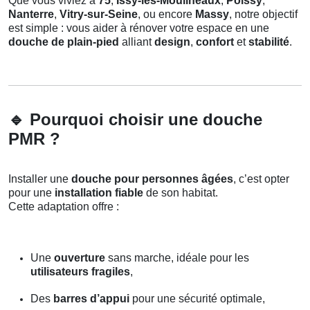
Que vous viviez à
75
,
Issy-les-Moulineaux
,
Poissy
,
Nanterre
,
Vitry-sur-Seine
, ou encore
Massy
, notre objectif
est simple : vous aider à rénover votre espace en une
douche de plain-pied
alliant
design
,
confort
et
stabilité
.
🔹
Pourquoi choisir une douche
PMR ?
Installer une
douche pour personnes âgées
, c’est opter
pour une
installation fiable
de son habitat.
Cette adaptation offre :
Une
ouverture
sans marche, idéale pour les
utilisateurs fragiles
,
Des
barres d’appui
pour une sécurité optimale,