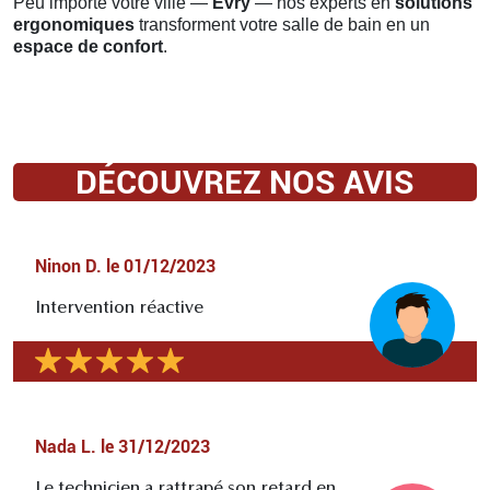
Peu importe votre ville —
Évry
— nos experts en
solutions
ergonomiques
transforment votre salle de bain en un
espace de confort
.
DÉCOUVREZ NOS AVIS
Ninon D.
le
01/12/2023
Intervention réactive
Nada L.
le
31/12/2023
Le technicien a rattrapé son retard en