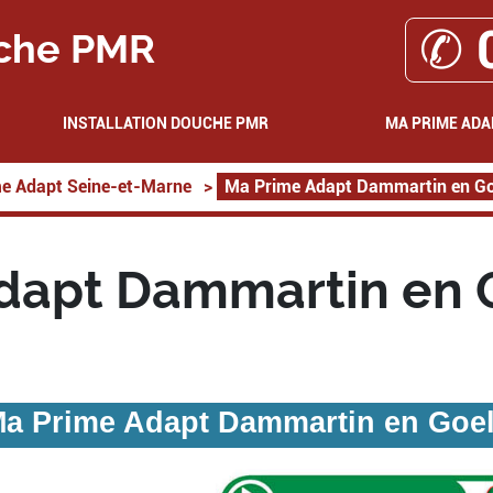
✆ 
che PMR
INSTALLATION DOUCHE PMR
MA PRIME ADA
e Adapt Seine-et-Marne
>
Ma Prime Adapt Dammartin en Go
dapt Dammartin en 
a Prime Adapt Dammartin en Goe