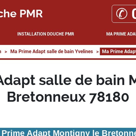
✆ 
che PMR
INSTALLATION DOUCHE PMR
MA PRIME ADA
n
>
Ma Prime Adapt salle de bain Yvelines
>
Ma Prime Adapt
dapt salle de bain 
Bretonneux 78180
 Prime Adapt Montigny le Bretonn