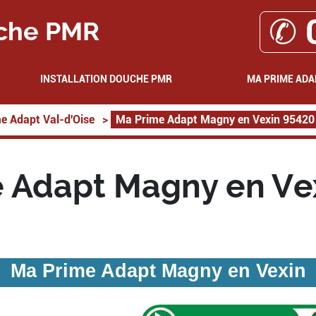
✆ 
che PMR
INSTALLATION DOUCHE PMR
MA PRIME ADA
e Adapt Val-d'Oise
>
Ma Prime Adapt Magny en Vexin 95420
 Adapt Magny en Ve
Ma Prime Adapt Magny en Vexin