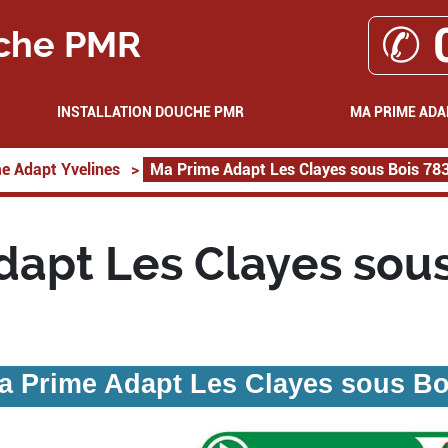
✆ 
che PMR
INSTALLATION DOUCHE PMR
MA PRIME ADA
e Adapt Yvelines
>
Ma Prime Adapt Les Clayes sous Bois 78
dapt Les Clayes sous
a Prime Adapt Les Clayes sous Bo