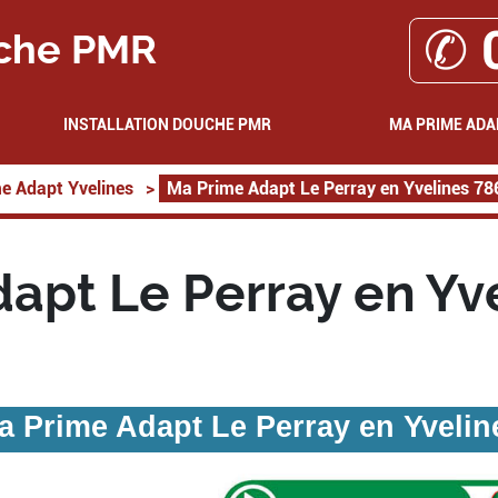
✆ 
che PMR
INSTALLATION DOUCHE PMR
MA PRIME ADA
e Adapt Yvelines
>
Ma Prime Adapt Le Perray en Yvelines 7
apt Le Perray en Yv
a Prime Adapt Le Perray en Yvelin