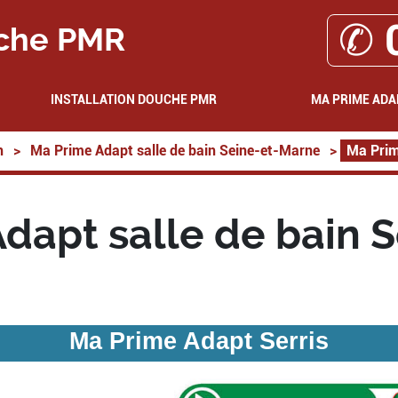
✆ 
che PMR
INSTALLATION DOUCHE PMR
MA PRIME ADA
n
>
Ma Prime Adapt salle de bain Seine-et-Marne
>
Ma Prim
dapt salle de bain S
Ma Prime Adapt Serris