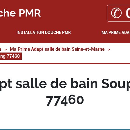
✆ 
che PMR
INSTALLATION DOUCHE PMR
MA PRIME ADA
n
>
Ma Prime Adapt salle de bain Seine-et-Marne
>
ing 77460
t salle de bain Sou
77460