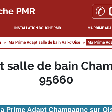
✆ 
che PMR
INSTALLATION DOUCHE PMR
MA PRIME ADA
n
>
Ma Prime Adapt salle de bain Val-d'Oise
>
Ma Prime Ada
 salle de bain Cha
95660
a Prime Adapt Champagne sur Oi