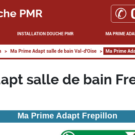
✆ 
che PMR
INSTALLATION DOUCHE PMR
MA PRIME ADA
n
>
Ma Prime Adapt salle de bain Val-d'Oise
>
Ma Prime Adap
pt salle de bain Fr
Ma Prime Adapt Frepillon