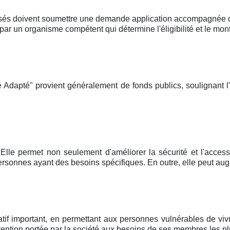
sés doivent soumettre une demande application accompagnée d'u
un organisme compétent qui détermine l'éligibilité et le mont
 Adapté" provient généralement de fonds publics, soulignant l
Elle permet non seulement d'améliorer la sécurité et l'accessi
rsonnes ayant des besoins spécifiques. En outre, elle peut aug
atif important, en permettant aux personnes vulnérables de vi
attention portée par la société aux besoins de ses membres les plu