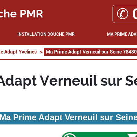
✆ 
che PMR
INSTALLATION DOUCHE PMR
MA PRIME ADA
e Adapt Yvelines
>
Ma Prime Adapt Verneuil sur Seine 78480
Adapt Verneuil sur S
Ma Prime Adapt Verneuil sur Sein