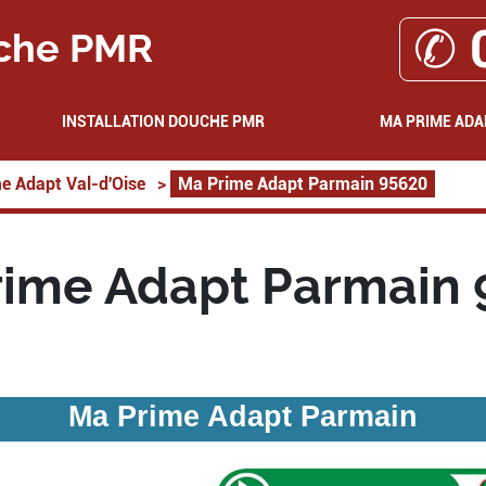
✆ 
che PMR
INSTALLATION DOUCHE PMR
MA PRIME ADA
e Adapt Val-d'Oise
>
Ma Prime Adapt Parmain 95620
rime Adapt Parmain 
Ma Prime Adapt Parmain