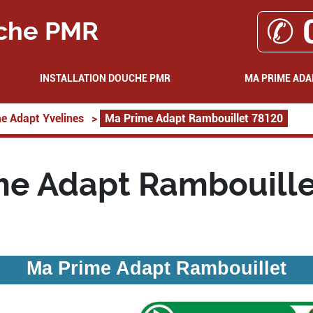
✆ 
che PMR
INSTALLATION DOUCHE PMR
MA PRIME ADA
e Adapt Yvelines
>
Ma Prime Adapt Rambouillet 78120
me Adapt Rambouille
Ma Prime Adapt Rambouillet