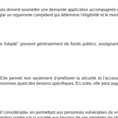
sés doivent soumettre une demande application accompagnée d'u
un organisme compétent qui détermine l'éligibilité et le mont
e Adapté" provient généralement de fonds publics, soulignan
Elle permet non seulement d'améliorer la sécurité et l'accessi
rsonnes ayant des besoins spécifiques. En outre, elle peut aug
tif considérable, en permettant aux personnes vulnérables de v
attention portée par la société aux besoins de ses membres les plu