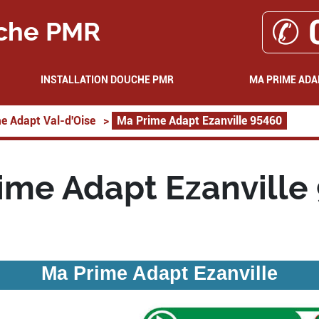
✆ 
che PMR
INSTALLATION DOUCHE PMR
MA PRIME ADA
e Adapt Val-d'Oise
>
Ma Prime Adapt Ezanville 95460
ime Adapt Ezanville
Ma Prime Adapt Ezanville