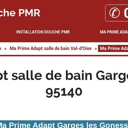
✆ 
che PMR
INSTALLATION DOUCHE PMR
MA PRIME ADA
n
>
Ma Prime Adapt salle de bain Val-d'Oise
>
Ma Prime Ada
t salle de bain Garg
95140
a Prime Adapt Garges les Gones