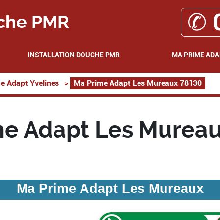
✆ 
che PMR
INSTALLATION DOUCHE PMR
MA PRIME ADA
e Adapt Yvelines
>
Ma Prime Adapt Les Mureaux 78130
me Adapt Les Mureau
Ma Prime Adapt Les Mureaux