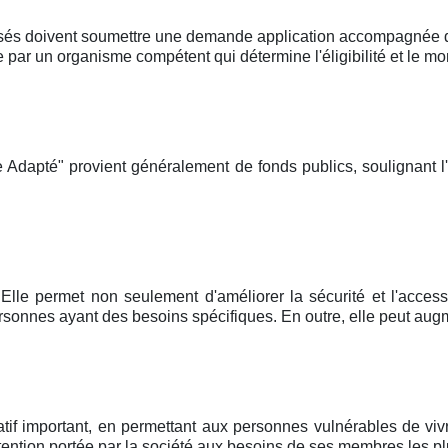
sés doivent soumettre une demande application accompagnée d'u
r un organisme compétent qui détermine l'éligibilité et le mon
 Adapté" provient généralement de fonds publics, soulignant l
Elle permet non seulement d'améliorer la sécurité et l'accessi
onnes ayant des besoins spécifiques. En outre, elle peut augm
atif important, en permettant aux personnes vulnérables de vi
attention portée par la société aux besoins de ses membres les plu